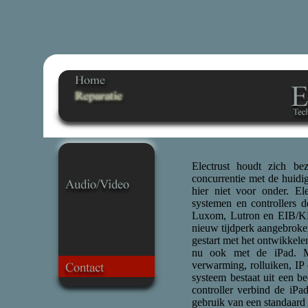
Electrust houdt zich be
concurrentie met de huid
hier niet voor onder. El
systemen en controllers 
Luxom, Lutron en EIB/KN
nieuw tijdperk aangebroken
gestart met het ontwikkele
nu ook met de iPad. Me
verwarming, rolluiken, IP
systeem bestaat uit een b
controller verbind de iP
gebruik van een standaard 