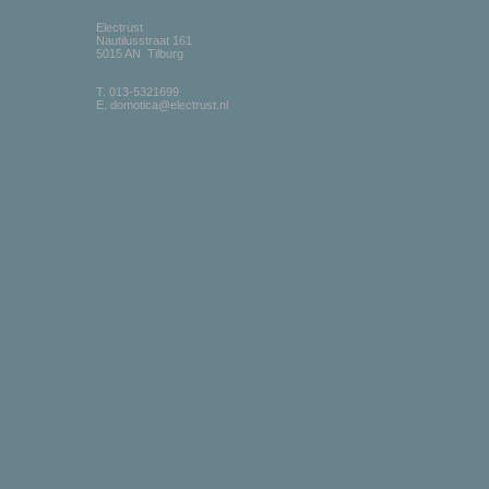
Electrust
Nautilusstraat 161
5015 AN Tilburg
T. 013-5321699
E. domotica@electrust.nl