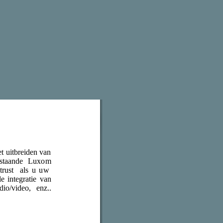
t uitbreiden van
estaande Luxom
ctrust als u uw
 integratie van
io/video, enz..